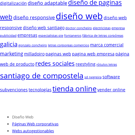
diseño de paginas
diseño adaptable
digitalización
diseño web
web
diseño responsive
diseño web
responsive
diseño web santiago
doctor concheiro
electricistas
empresa
empresas
publicidad
especialistas pie
fontaneros
fábrica de letras corpóreas
galicia
marca comercial
gonzalo concheiro
letras corporeas comercios
marketing
milladoiro
paginas web
pagina web empresa
página
redes sociales
web de producto
reestyling
rótulos letras
santiago de compostela
software
sd negreira
tienda online
subvenciones
tecnologías
vender online
Diseño Web
Páginas Web corporativas
Webs autogestionables