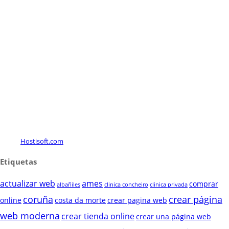
Hostisoft.com
Etiquetas
actualizar web
ames
comprar
albañiles
clinica concheiro
clinica privada
coruña
crear página
online
costa da morte
crear pagina web
web moderna
crear tienda online
crear una página web