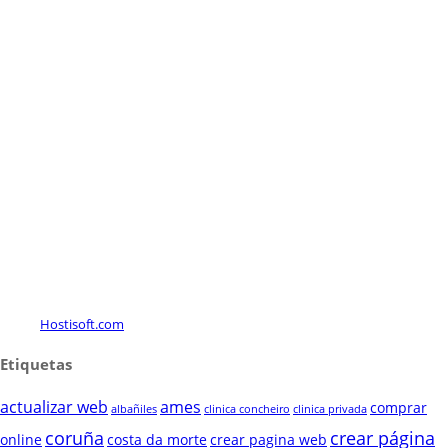
Hostisoft.com
Etiquetas
actualizar web
ames
comprar
albañiles
clinica concheiro
clinica privada
coruña
crear página
online
costa da morte
crear pagina web