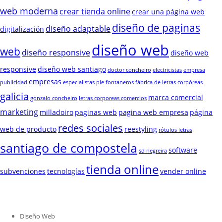
web moderna
crear tienda online
crear una página web
diseño de paginas
diseño adaptable
digitalización
diseño web
web
diseño responsive
diseño web
responsive
diseño web santiago
doctor concheiro
electricistas
empresa
empresas
publicidad
especialistas pie
fontaneros
fábrica de letras corpóreas
galicia
marca comercial
gonzalo concheiro
letras corporeas comercios
marketing
milladoiro
paginas web
pagina web empresa
página
redes sociales
web de producto
reestyling
rótulos letras
santiago de compostela
software
sd negreira
tienda online
subvenciones
tecnologías
vender online
Diseño Web