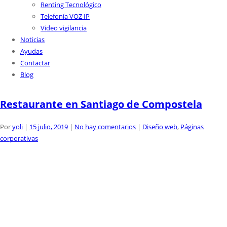
Renting Tecnológico
Telefonía VOZ IP
Video vigilancia
Noticias
Ayudas
Contactar
Blog
Restaurante en Santiago de Compostela
Por
yoli
|
15 julio, 2019
|
No hay comentarios
|
Diseño web
,
Páginas
corporativas