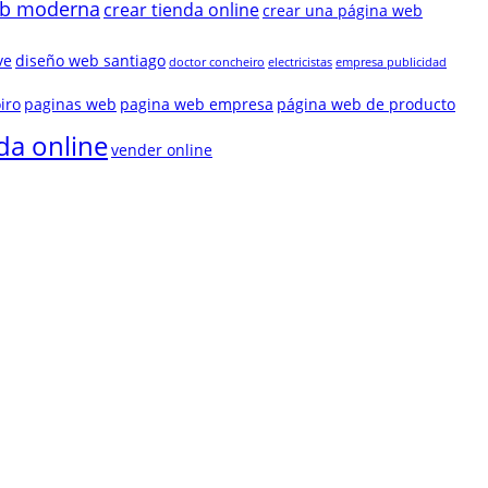
eb moderna
crear tienda online
crear una página web
ve
diseño web santiago
doctor concheiro
electricistas
empresa publicidad
iro
paginas web
pagina web empresa
página web de producto
da online
vender online