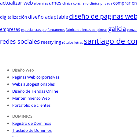
actualizar web
ames
comprar on
albañiles
clinica concheiro
clinica privada
diseño de paginas we
diseño adaptable
digitalización
galicia
empresas
especialistas pie
fontaneros
fábrica de letras corpóreas
gonza
santiago de c
redes sociales
reestyling
rótulos letras
Diseño Web
Páginas Web corporativas
Webs autogestionables
Diseño de Tiendas Online
Mantenimiento Web
Portafolio de clientes
DOMINIOS
Registro de Dominios
Traslado de Dominios