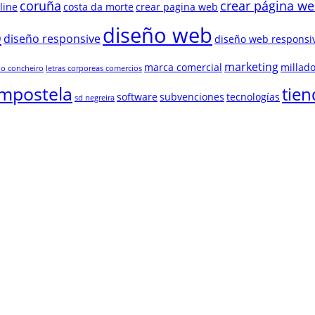
coruña
crear página w
line
costa da morte
crear pagina web
diseño web
b
diseño responsive
diseño web responsi
marketing
marca comercial
millado
lo concheiro
letras corporeas comercios
ompostela
tien
software
subvenciones
tecnologías
sd negreira