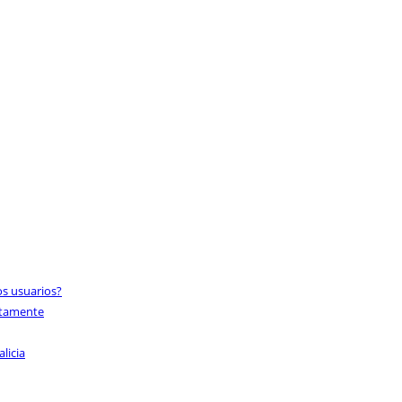
os usuarios?
ectamente
licia