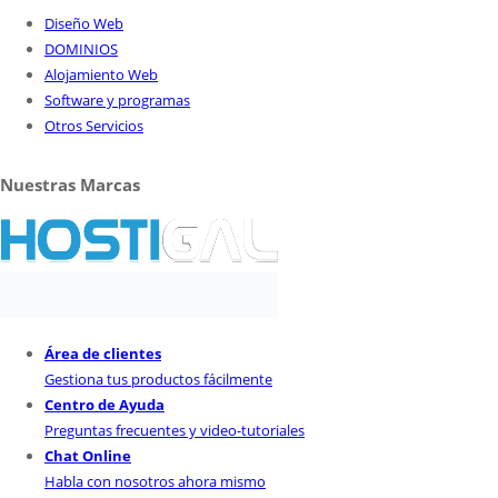
Diseño Web
DOMINIOS
Alojamiento Web
Software y programas
Otros Servicios
Nuestras Marcas
Área de clientes
Gestiona tus productos fácilmente
Centro de Ayuda
Preguntas frecuentes y video-tutoriales
Chat Online
Habla con nosotros ahora mismo