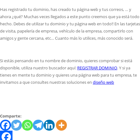
Has registrado tu dominio, has creado tu página web y tus correos, … y
ahora ¿qué? Muchas veces llegados a este punto creemos que ya está todo
hecho. Debes de utilizar tu dominio y tu página web en todo!! En las tarjetas
de visita, papelería de empresa, vehículo de la empresa, compartirlo con
amigos y gente cercana, etc… Cuanto más lo utilices, más conocido será.
Si estás pensando en tu nombre de dominio, quieres comprobar si está
disponible, utiliza nuestro buscador aquí:
REGISTRAR DOMINIO
. Y si ya
tienes en mente tu dominio y quieres una página web para tu empresa, te
invitamos a que consultes nuestras soluciones en
diseño web
Comparte: