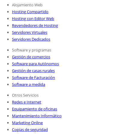
Alojamiento Web
Hosting Compartido
Hosting con Editor Web
Revendedores de Hosting
Servidores Virtuales
Servidores Dedicados
Software y programas
Gestión de comercios
Software para Autónomos
Gestión de casas rurales
Software de Facturación
Software a medida
Otros Servicios
Redes e Internet
Equipamiento de oficinas
Mantenimiento Informático
Marketing Online
Copias de seguridad