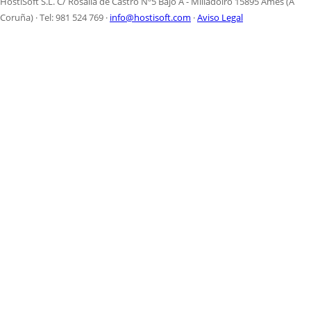
HostiSoft S.L. C/ Rosalía de Castro Nº5 Bajo A - Milladoiro 15895 Ames (A
Coruña) · Tel: 981 524 769 ·
info@hostisoft.com
·
Aviso Legal