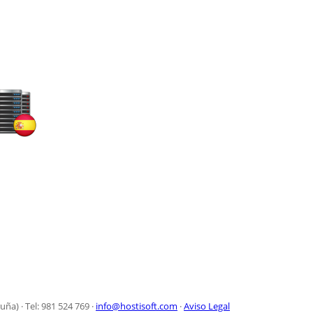
ña) · Tel: 981 524 769 ·
info@hostisoft.com
·
Aviso Legal