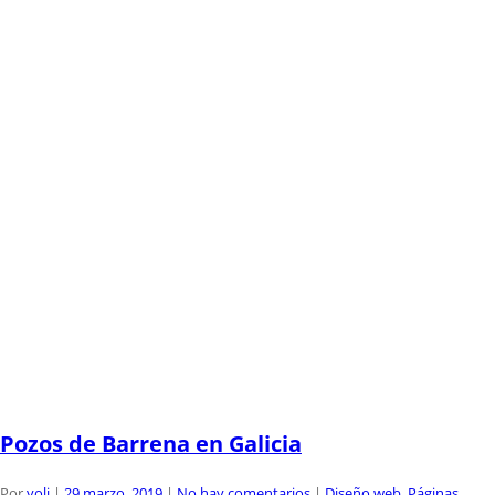
Pozos de Barrena en Galicia
Por
yoli
|
29 marzo, 2019
|
No hay comentarios
|
Diseño web
,
Páginas