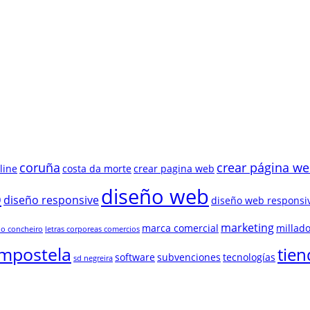
coruña
crear página w
line
costa da morte
crear pagina web
diseño web
b
diseño responsive
diseño web responsi
marketing
marca comercial
millado
lo concheiro
letras corporeas comercios
ompostela
tien
software
subvenciones
tecnologías
sd negreira