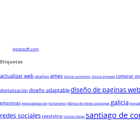
Hostisoft.com
Etiquetas
actualizar web
ames
comprar on
albañiles
clinica concheiro
clinica privada
diseño de paginas we
diseño adaptable
digitalización
galicia
empresas
especialistas pie
fontaneros
fábrica de letras corpóreas
gonza
santiago de c
redes sociales
reestyling
rótulos letras