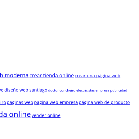
eb moderna
crear tienda online
crear una página web
ve
diseño web santiago
doctor concheiro
electricistas
empresa publicidad
iro
paginas web
pagina web empresa
página web de producto
da online
vender online