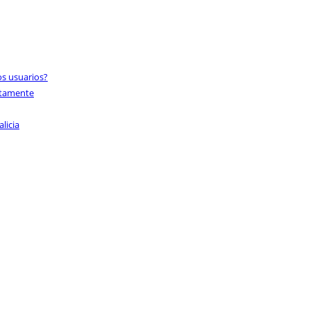
os usuarios?
ectamente
licia