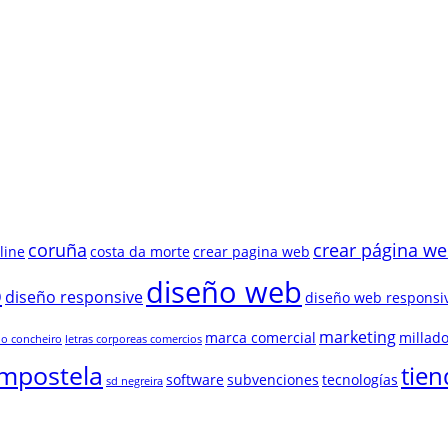
coruña
crear página w
line
costa da morte
crear pagina web
diseño web
b
diseño responsive
diseño web responsi
marketing
marca comercial
millado
lo concheiro
letras corporeas comercios
ompostela
tien
software
subvenciones
tecnologías
sd negreira