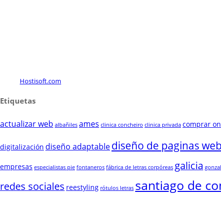
Hostisoft.com
Etiquetas
actualizar web
ames
comprar on
albañiles
clinica concheiro
clinica privada
diseño de paginas we
diseño adaptable
digitalización
galicia
empresas
especialistas pie
fontaneros
fábrica de letras corpóreas
gonza
santiago de c
redes sociales
reestyling
rótulos letras