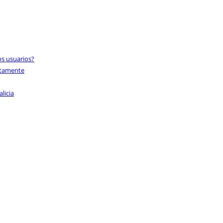
os usuarios?
ectamente
licia