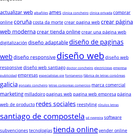
actualizar web
ames
comprar
albañiles
clinica concheiro
clinica privada
coruña
crear página
online
costa da morte
crear pagina web
web moderna
crear tienda online
crear una página web
diseño de paginas
diseño adaptable
digitalización
diseño web
web
diseño responsive
diseño web
responsive
diseño web santiago
doctor concheiro
electricistas
empresa
empresas
publicidad
especialistas pie
fontaneros
fábrica de letras corpóreas
galicia
marca comercial
gonzalo concheiro
letras corporeas comercios
marketing
milladoiro
paginas web
pagina web empresa
página
redes sociales
web de producto
reestyling
rótulos letras
santiago de compostela
software
sd negreira
tienda online
subvenciones
tecnologías
vender online