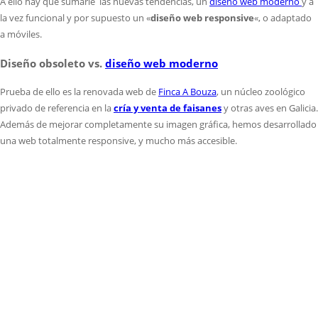
A ello hay que sumarle las nuevas tendencias, un
diseño web moderno
y a
la vez funcional y por supuesto un «
diseño web responsive
«, o adaptado
a móviles.
Diseño obsoleto vs.
diseño web moderno
Prueba de ello es la renovada web de
Finca A Bouza
, un núcleo zoológico
privado de referencia en la
cría y venta de faisanes
y otras aves en Galicia.
Además de mejorar completamente su imagen gráfica, hemos desarrollado
una web totalmente responsive, y mucho más accesible.