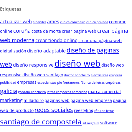
Etiquetas
actualizar web
ames
comprar
albañiles
clinica concheiro
clinica privada
coruña
crear página
online
costa da morte
crear pagina web
web moderna
crear tienda online
crear una página web
diseño de paginas
diseño adaptable
digitalización
diseño web
web
diseño responsive
diseño web
responsive
diseño web santiago
doctor concheiro
electricistas
empresa
empresas
publicidad
especialistas pie
fontaneros
fábrica de letras corpóreas
galicia
marca comercial
gonzalo concheiro
letras corporeas comercios
marketing
milladoiro
paginas web
pagina web empresa
página
redes sociales
web de producto
reestyling
rótulos letras
santiago de compostela
software
sd negreira