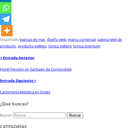
Etiquetado
bagoas do mar
,
diseño web
,
marca comercial
,
página web de
producto
,
producto gallego
,
tónica gallega
,
tonica premium
< Entrada Anterior
Hotel Pensión en Santiago de Compostela
Entrada Siguiente >
Carpintería Metálica en Ordes
¿Qué buscas?
Buscar:
CATEGORÍAS