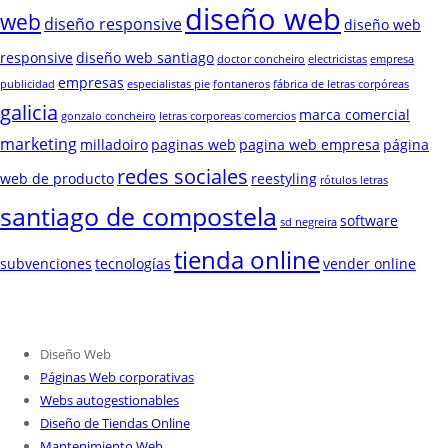
diseño web
web
diseño responsive
diseño web
responsive
diseño web santiago
doctor concheiro
electricistas
empresa
empresas
publicidad
especialistas pie
fontaneros
fábrica de letras corpóreas
galicia
marca comercial
gonzalo concheiro
letras corporeas comercios
marketing
milladoiro
paginas web
pagina web empresa
página
redes sociales
web de producto
reestyling
rótulos letras
santiago de compostela
software
sd negreira
tienda online
subvenciones
tecnologías
vender online
Diseño Web
Páginas Web corporativas
Webs autogestionables
Diseño de Tiendas Online
Mantenimiento Web