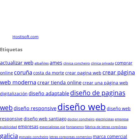
Hostisoft.com
Etiquetas
actualizar web
ames
comprar
albañiles
clinica concheiro
clinica privada
coruña
crear página
online
costa da morte
crear pagina web
web moderna
crear tienda online
crear una página web
diseño de paginas
diseño adaptable
digitalización
diseño web
web
diseño responsive
diseño web
responsive
diseño web santiago
doctor concheiro
electricistas
empresa
empresas
publicidad
especialistas pie
fontaneros
fábrica de letras corpóreas
galicia
marca comercial
gonzalo concheiro
letras corporeas comercios