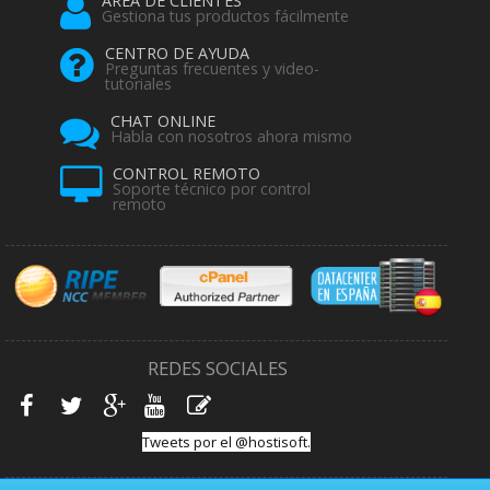
ÁREA DE CLIENTES
Gestiona tus productos fácilmente
CENTRO DE AYUDA
Preguntas frecuentes y video-
tutoriales
CHAT ONLINE
Habla con nosotros ahora mismo
CONTROL REMOTO
Soporte técnico por control
remoto
REDES SOCIALES
Tweets por el @hostisoft.